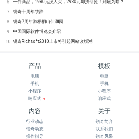
一件商品，1980元没人买，2980元却拼命抢！到底为啥？
6
锐奇十周年致辞
7
锐奇7周年游梧桐山仙湖园
8
中国国际软件博览会介绍
9
锐奇Richsoft2010上市将引起网站改版潮
10
产品
模板
电脑
电脑
手机
手机
小程序
小程序
响应式
响应式
内容
关于
行业动态
锐奇简介
锐奇动态
联系我们
操作指导
锐奇风采