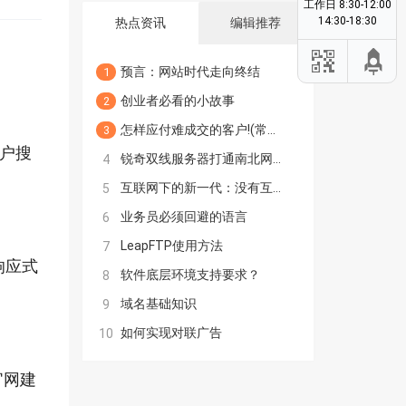
工作日 8:30-12:00
14:30-18:30
热点资讯
编辑推荐
预言：网站时代走向终结
1
创业者必看的小故事
2
怎样应付难成交的客户!(常见客户的心理和应付策略!)
3
用户搜
锐奇双线服务器打通南北网络瓶颈
4
互联网下的新一代：没有互联网该如何过
5
业务员必须回避的语言
6
LeapFTP使用方法
7
（响应式
软件底层环境支持要求？
8
域名基础知识
9
如何实现对联广告
10
官网建