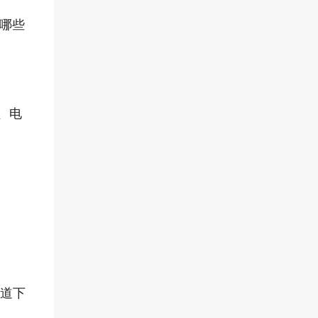
配哪些
、电
知道下