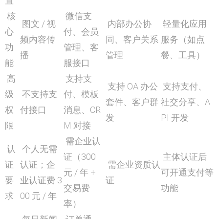
置
核
微信支
图文 / 视
内部办公协
轻量化应用
心
付、会员
频内容传
同、客户关系
服务（如点
功
管理、客
播
管理
餐、工具）
能
服接口
高
支持支
支持 OA 办公
支持支付、
级
不支持支
付、模板
套件、客户群
社交分享、A
权
付接口
消息、CR
发
PI 开发
限
M 对接
需企业认
认
个人无需
证（300
主体认证后
证
认证；企
需企业资质认
元 / 年 +
可开通支付等
要
业认证费 3
证
交易费
功能
求
00 元 / 年
率）