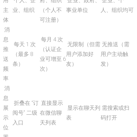
用
个人、企
府、组织
企业、政府、
企业、个
主
业、组织
（个人不
事业单位
人、组织均可
体
可注册）
消
息
每月 4 次
每天 1 次
无限制（但需
无推送（需
推
（认证企
（最多 8
用户添加好
用户主动触
送
业可增至 6
条）
友）
发）
频
次）
率
消
息
折叠在 “订
直接显示
展
显示在聊天列
需搜索或扫
阅号” 二级
在微信聊
示
表
码打开
入口
天列表
位