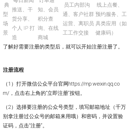
每日新闻
订单通
典
员工内部沟
线上点餐、
推送、干
知、会员
型
通、客户社群
预约服务、工
货分享、
积分查
场
运营、离职员
具类应用（如
个人 IP 打
询、在线
景
工工作交接
健康码）
造
商城
了解好需要注册的类型后，就可以开始注册注册了。
注册流程
（1）打开微信公众平台官网https://mp.weixin.qq.co
m/，点击右上角的“立即注册”按钮。
（2）选择要注册的公众号类型，填写邮箱地址（千万
别拿注册过公众号的邮箱来用哦）和密码，并设置验
证码，点击“注册”。