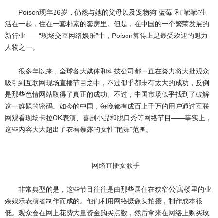
Poison现年26岁，仍然与她的父母以及宠物狗“蓝莓”和“嘟嘟”生
活在一起，住在一套朴素的套房里。但是，在中国的一个繁荣发展的
新行业——“现场交互网络娱乐”中，Poison算得上是最受欢迎的魅力
人物之一。
很多年以来，全球各大媒体和科技公司都一直在努力将大批观众
吸引到互联网现场直播节目之中，不过似乎都未有太大的成功，反倒
是那些色情网站取得了真正的成功。不过，中国市场似乎找到了破解
这一难题的密码。如今的中国，每晚都有成百上千万的用户通过互联
网观看现场卡拉OK表演、喜剧小品和脱口秀等网络节目——事实上，
这些内容大大超出了衣着暴露的女性“艳舞”范围。
网络直播女歌手
公寓
非常典型的是，这些节目往往是由那些居住在狭窄
楼里的业
余娱乐表演者制作而成的。他们利用网络摄像头拍摄，制作成本很
低。观众会在网上花费大量资金购买点数，然后拿来在网络上购买玫