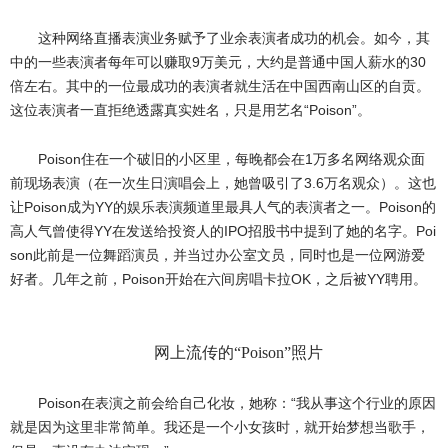
这种网络直播表演业务赋予了业余表演者成功的机会。如今，其
中的一些表演者每年可以赚取9万美元，大约是普通中国人薪水的30
倍左右。其中的一位最成功的表演者就生活在中国西南山区的自贡。
这位表演者一直拒绝透露真实姓名，只是用艺名“Poison”。
Poison住在一个破旧的小区里，每晚都会在1万多名网络观众面
前现场表演（在一次生日演唱会上，她曾吸引了3.6万名观众）。这也
让Poison成为YY的娱乐表演频道里最具人气的表演者之一。Poison的
高人气曾使得YY在发送给投资人的IPO招股书中提到了她的名字。Poi
son此前是一位舞蹈演员，并当过办公室文员，同时也是一位网游爱
好者。几年之前，Poison开始在六间房唱卡拉OK，之后被YY聘用。
网上流传的“Poison”照片
Poison在表演之前会给自己化妆，她称：“我从事这个行业的原因
就是因为这里非常简单。我还是一个小女孩时，就开始梦想当歌手，