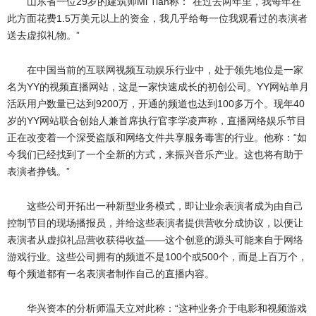
山东省一位29岁的建筑师Mi Tian称：“在过去两年里，我每年在
此方面花费1.5万美元以上的资金，我几乎给每一位我观看过的表演者
送去虚拟礼物。”
在中国当前的互联网视频互动娱乐行业中，处于领先地位是一家
名为YY的视频直播网站，这是一家快速成长的初创公司。YY网站单月
活跃用户数量已达到9200万，开通的频道也达到100多万个。现年40
岁的YY网站联合创始人兼首席执行官李学凌声称，直播网络娱乐节目
正在改变着一个深受盗版和网络文件共享服务毒害的行业。他称：“如
今我们已经找到了一个全新的方式，来振兴音乐产业。这也将有助于
表演者挣钱。”
这些公司开拓出一种新型业务模式，即让业余表演者成为由自己
控制节目的现场播报员，并给这些表演者提供营收分成协议，以便让
表演者从虚拟礼品营收获得收益——这个创意的源头可能来自于网络
游戏行业。这些公司拥有的频道不是100个或500个，而是上百万个，
每个频道都有一名表演者制作自己的直播内容。
华兴资本的分析师温天立对此称：“这种业务介于电影和视频游戏