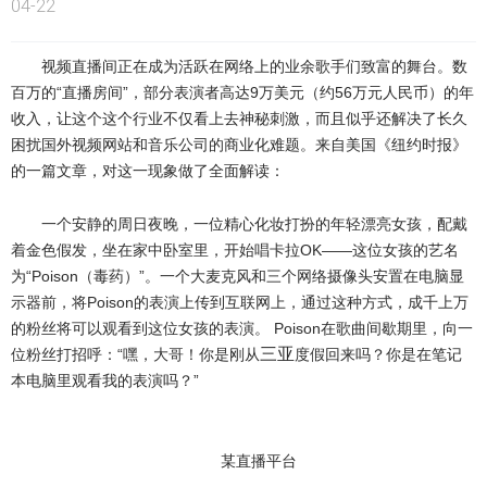
04-22
视频直播间正在成为活跃在网络上的业余歌手们致富的舞台。数
百万的“直播房间”，部分表演者高达9万美元（约56万元人民币）的年
收入，让这个这个行业不仅看上去神秘刺激，而且似乎还解决了长久
困扰国外视频网站和音乐公司的商业化难题。来自美国《纽约时报》
的一篇文章，对这一现象做了全面解读：
一个安静的周日夜晚，一位精心化妆打扮的年轻漂亮女孩，配戴
着金色假发，坐在家中卧室里，开始唱卡拉OK——这位女孩的艺名
为“Poison（毒药）”。一个大麦克风和三个网络摄像头安置在电脑显
示器前，将Poison的表演上传到互联网上，通过这种方式，成千上万
的粉丝将可以观看到这位女孩的表演。 Poison在歌曲间歇期里，向一
三亚
位粉丝打招呼：“嘿，大哥！你是刚从
度假回来吗？你是在笔记
本电脑里观看我的表演吗？”
某直播平台