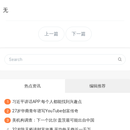
无
上一篇
下一篇
热点资讯
编辑推荐
习近平讲话APP:每个人都能找到兴趣点
1
27岁华裔青年谱写YouTube创富传奇
2
美机构调查：下一个比尔·盖茨最可能出自中国
3
32岁陈天桥讲财富故事 平均每天挣近一千万
4