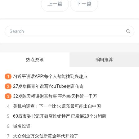
上一篇
下一篇
热点资讯
编辑推荐
习近平讲话APP:每个人都能找到兴趣点
1
27岁华裔青年谱写YouTube创富传奇
2
32岁陈天桥讲财富故事 平均每天挣近一千万
3
美机构调查：下一个比尔·盖茨最可能出自中国
4
60后市委书记开微店推销特产 已发展28个分销商
5
域名投资
6
大众创业万众创新黄金年代开始了
7